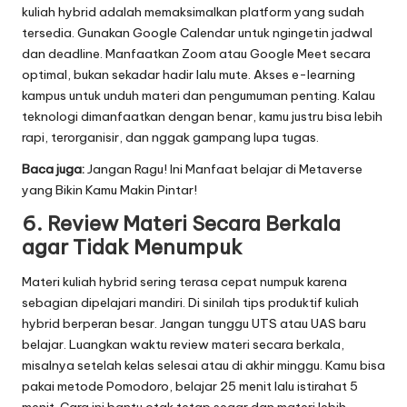
kuliah hybrid adalah memaksimalkan platform yang sudah
tersedia. Gunakan Google Calendar untuk ngingetin jadwal
dan deadline. Manfaatkan Zoom atau Google Meet secara
optimal, bukan sekadar hadir lalu mute. Akses e-learning
kampus untuk unduh materi dan pengumuman penting. Kalau
teknologi dimanfaatkan dengan benar, kamu justru bisa lebih
rapi, terorganisir, dan nggak gampang lupa tugas.
Baca juga:
Jangan Ragu! Ini Manfaat belajar di Metaverse
yang Bikin Kamu Makin Pintar!
6. Review Materi Secara Berkala
agar Tidak Menumpuk
Materi kuliah hybrid sering terasa cepat numpuk karena
sebagian dipelajari mandiri. Di sinilah tips produktif kuliah
hybrid berperan besar. Jangan tunggu UTS atau UAS baru
belajar. Luangkan waktu review materi secara berkala,
misalnya setelah kelas selesai atau di akhir minggu. Kamu bisa
pakai metode Pomodoro, belajar 25 menit lalu istirahat 5
menit. Cara ini bantu otak tetap segar dan materi lebih