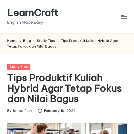
LearnCraft
Skip
to
English Made Easy
content
Home
Blog
Study Tips
Tips Produktif Kuliah Hybrid Agar
Tetap Fokus dan Nilai Bagus
Posted
Study Tips
in
Tips Produktif Kuliah
Hybrid Agar Tetap Fokus
dan Nilai Bagus
By
James Ross
February 18, 2026
Posted
by