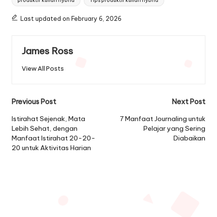
produktif kuliah hybrid
Tips produktif kuliah hybrid
Last updated on February 6, 2026
James Ross
View All Posts
Post
Previous Post
Next Post
navigation
Istirahat Sejenak, Mata
7 Manfaat Journaling untuk
Lebih Sehat, dengan
Pelajar yang Sering
Manfaat Istirahat 20-20-
Diabaikan
20 untuk Aktivitas Harian