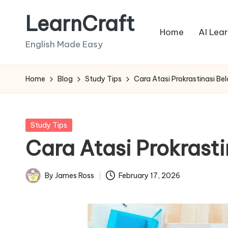
LearnCraft
Skip
Home
AI Lea
to
English Made Easy
content
Home
Blog
Study Tips
Cara Atasi Prokrastinasi Be
Posted
Study Tips
in
Cara Atasi Prokrast
By
James Ross
February 17, 2026
Posted
by