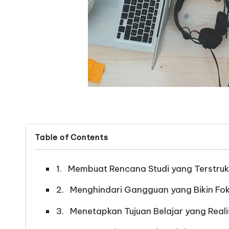
Table of Contents
1. Membuat Rencana Studi yang Terstruk
2. Menghindari Gangguan yang Bikin Fo
3. Menetapkan Tujuan Belajar yang Reali