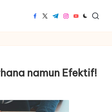
facebook.com
twitter.com
t.me
instagram.com
youtube.com
rhana namun Efektif!