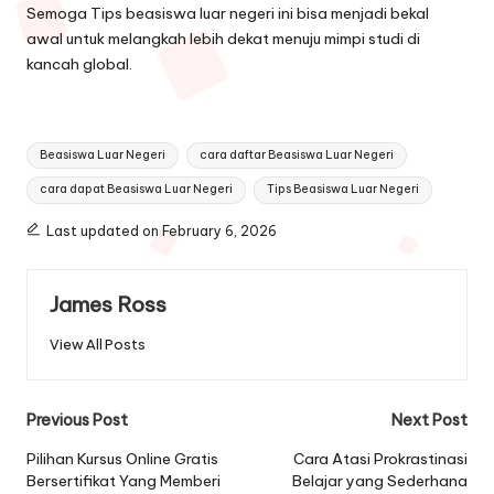
Semoga Tips beasiswa luar negeri ini bisa menjadi bekal
awal untuk melangkah lebih dekat menuju mimpi studi di
kancah global.
Tags:
Beasiswa Luar Negeri
cara daftar Beasiswa Luar Negeri
cara dapat Beasiswa Luar Negeri
Tips Beasiswa Luar Negeri
Last updated on February 6, 2026
James Ross
View All Posts
Post
Previous Post
Next Post
navigation
Pilihan Kursus Online Gratis
Cara Atasi Prokrastinasi
Bersertifikat Yang Memberi
Belajar yang Sederhana