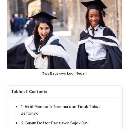
Tips Beasiswa Luar Negeri
Table of Contents
1. Aktif Mencari Informasi dan Tidak Takut
Bertanya
2. Susun Daftar Beasiswa Sejak Dini