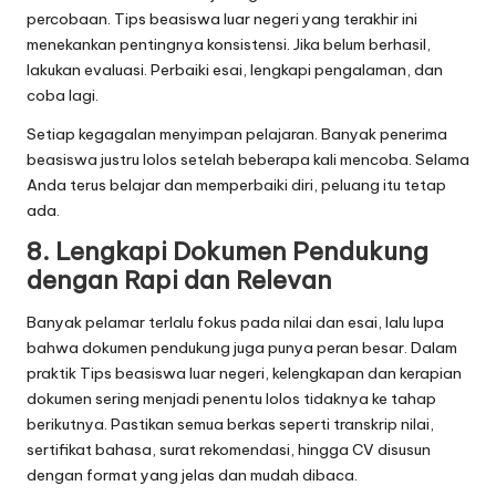
percobaan. Tips beasiswa luar negeri yang terakhir ini
menekankan pentingnya konsistensi. Jika belum berhasil,
lakukan evaluasi. Perbaiki esai, lengkapi pengalaman, dan
coba lagi.
Setiap kegagalan menyimpan pelajaran. Banyak penerima
beasiswa justru lolos setelah beberapa kali mencoba. Selama
Anda terus belajar dan memperbaiki diri, peluang itu tetap
ada.
8. Lengkapi Dokumen Pendukung
dengan Rapi dan Relevan
Banyak pelamar terlalu fokus pada nilai dan esai, lalu lupa
bahwa dokumen pendukung juga punya peran besar. Dalam
praktik Tips beasiswa luar negeri, kelengkapan dan kerapian
dokumen sering menjadi penentu lolos tidaknya ke tahap
berikutnya. Pastikan semua berkas seperti transkrip nilai,
sertifikat bahasa, surat rekomendasi, hingga CV disusun
dengan format yang jelas dan mudah dibaca.