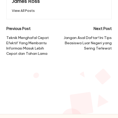
James Ross
View All Posts
Post
Previous Post
Next Post
navigation
Teknik Menghafal Cepat
Jangan Asal Daftar! Ini Tips
Efektif Yang Membantu
Beasiswa Luar Negeri yang
Informasi Masuk Lebih
Sering Terlewat
Cepat dan Tahan Lama