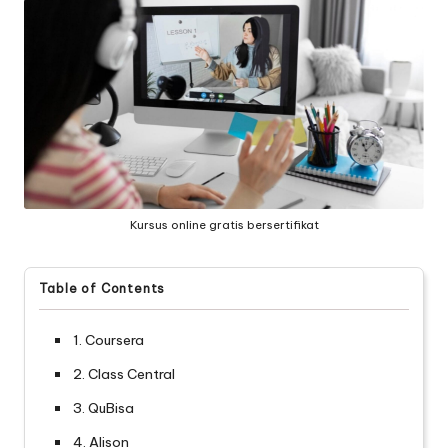
Kursus online gratis bersertifikat
Table of Contents
1. Coursera
2. Class Central
3. QuBisa
4. Alison