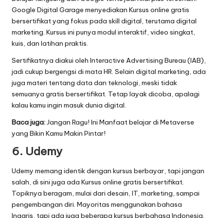
Google Digital Garage menyediakan Kursus online gratis
bersertifikat yang fokus pada skill digital, terutama digital
marketing. Kursus ini punya modul interaktif, video singkat,
kuis, dan latihan praktis.
Sertifikatnya diakui oleh Interactive Advertising Bureau (IAB),
jadi cukup bergengsi di mata HR. Selain digital marketing, ada
juga materi tentang data dan teknologi, meski tidak
semuanya gratis bersertifikat. Tetap layak dicoba, apalagi
kalau kamu ingin masuk dunia digital.
Baca juga:
Jangan Ragu! Ini Manfaat belajar di Metaverse
yang Bikin Kamu Makin Pintar!
6. Udemy
Udemy memang identik dengan kursus berbayar, tapi jangan
salah, di sini juga ada Kursus online gratis bersertifikat.
Topiknya beragam, mulai dari desain, IT, marketing, sampai
pengembangan diri. Mayoritas menggunakan bahasa
Inggris, tapi ada juga beberapa kursus berbahasa Indonesia.