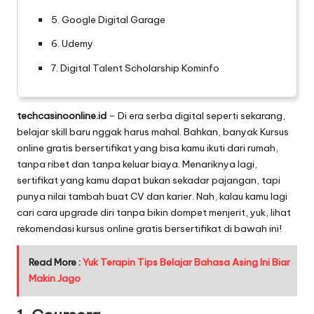
5. Google Digital Garage
6. Udemy
7. Digital Talent Scholarship Kominfo
techcasinoonline.id
– Di era serba digital seperti sekarang,
belajar skill baru nggak harus mahal. Bahkan, banyak Kursus
online gratis bersertifikat yang bisa kamu ikuti dari rumah,
tanpa ribet dan tanpa keluar biaya. Menariknya lagi,
sertifikat yang kamu dapat bukan sekadar pajangan, tapi
punya nilai tambah buat CV dan karier. Nah, kalau kamu lagi
cari cara upgrade diri tanpa bikin dompet menjerit, yuk, lihat
rekomendasi kursus online gratis bersertifikat di bawah ini!
Read More :
Yuk Terapin Tips Belajar Bahasa Asing Ini Biar
Makin Jago