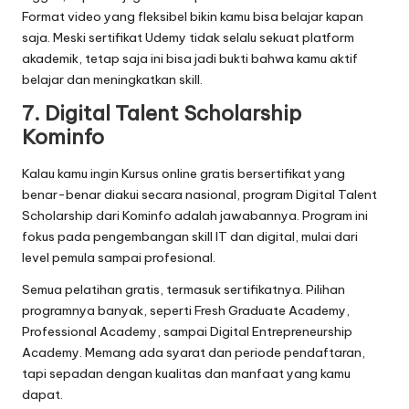
Format video yang fleksibel bikin kamu bisa belajar kapan
saja. Meski sertifikat Udemy tidak selalu sekuat platform
akademik, tetap saja ini bisa jadi bukti bahwa kamu aktif
belajar dan meningkatkan skill.
7. Digital Talent Scholarship
Kominfo
Kalau kamu ingin Kursus online gratis bersertifikat yang
benar-benar diakui secara nasional, program Digital Talent
Scholarship dari Kominfo adalah jawabannya. Program ini
fokus pada pengembangan skill IT dan digital, mulai dari
level pemula sampai profesional.
Semua pelatihan gratis, termasuk sertifikatnya. Pilihan
programnya banyak, seperti Fresh Graduate Academy,
Professional Academy, sampai Digital Entrepreneurship
Academy. Memang ada syarat dan periode pendaftaran,
tapi sepadan dengan kualitas dan manfaat yang kamu
dapat.