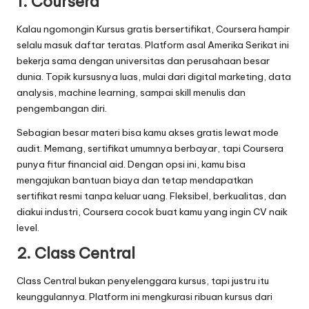
1. Coursera
Kalau ngomongin Kursus gratis bersertifikat, Coursera hampir
selalu masuk daftar teratas. Platform asal Amerika Serikat ini
bekerja sama dengan universitas dan perusahaan besar
dunia. Topik kursusnya luas, mulai dari digital marketing, data
analysis, machine learning, sampai skill menulis dan
pengembangan diri.
Sebagian besar materi bisa kamu akses gratis lewat mode
audit. Memang, sertifikat umumnya berbayar, tapi Coursera
punya fitur financial aid. Dengan opsi ini, kamu bisa
mengajukan bantuan biaya dan tetap mendapatkan
sertifikat resmi tanpa keluar uang. Fleksibel, berkualitas, dan
diakui industri, Coursera cocok buat kamu yang ingin CV naik
level.
2. Class Central
Class Central bukan penyelenggara kursus, tapi justru itu
keunggulannya. Platform ini mengkurasi ribuan kursus dari