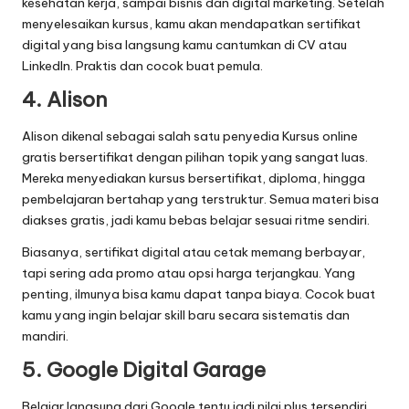
kesehatan kerja, sampai bisnis dan digital marketing. Setelah
menyelesaikan kursus, kamu akan mendapatkan sertifikat
digital yang bisa langsung kamu cantumkan di CV atau
LinkedIn. Praktis dan cocok buat pemula.
4. Alison
Alison dikenal sebagai salah satu penyedia Kursus online
gratis bersertifikat dengan pilihan topik yang sangat luas.
Mereka menyediakan kursus bersertifikat, diploma, hingga
pembelajaran bertahap yang terstruktur. Semua materi bisa
diakses gratis, jadi kamu bebas belajar sesuai ritme sendiri.
Biasanya, sertifikat digital atau cetak memang berbayar,
tapi sering ada promo atau opsi harga terjangkau. Yang
penting, ilmunya bisa kamu dapat tanpa biaya. Cocok buat
kamu yang ingin belajar skill baru secara sistematis dan
mandiri.
5. Google Digital Garage
Belajar langsung dari Google tentu jadi nilai plus tersendiri.