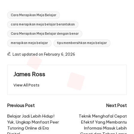
Tags:
Cara Merapikan Meja Belajar
cara merapikan meja belajar berantakan
Cara Merapikan Meja Belajar dengan benar
merapikan meja belajar
tips membersihkan meja belajar
Last updated on February 6, 2026
James Ross
View All Posts
Post
Previous Post
Next Post
navigation
Belajar Jadi Lebih Hidup!
Teknik Menghafal Cepat
Yuk, Ungkap Manfaat Peer
Efektif Yang Membantu
Tutoring Online di Era
Informasi Masuk Lebih