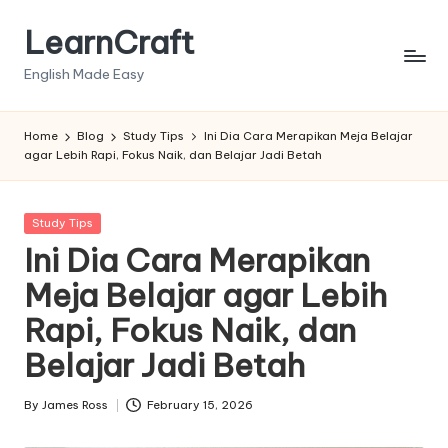
LearnCraft
Skip
to
English Made Easy
content
Home
Blog
Study Tips
Ini Dia Cara Merapikan Meja Belajar
agar Lebih Rapi, Fokus Naik, dan Belajar Jadi Betah
Posted
Study Tips
in
Ini Dia Cara Merapikan
Meja Belajar agar Lebih
Rapi, Fokus Naik, dan
Belajar Jadi Betah
By
James Ross
February 15, 2026
Posted
by