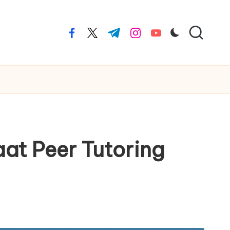
facebook.com
twitter.com
t.me
instagram.com
youtube.com
aat Peer Tutoring