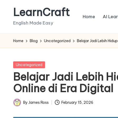
LearnCraft
Skip
Home
AI Lea
to
English Made Easy
content
Home
Blog
Uncategorized
Belajar Jadi Lebih Hidu
Posted
Uncategorized
in
Belajar Jadi Lebih H
Online di Era Digital
By
James Ross
February 15, 2026
Posted
by