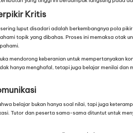
terlibatan yang tinggi ini berdampak langsung pada da
ikir Kritis
 sering luput disadari adalah berkembangnya pola pikir
ahami topik yang dibahas. Proses ini memaksa otak un
ipahami.
erbuka mendorong keberanian untuk mempertanyakan k
dak hanya menghafal, tetapi juga belajar menilai dan m
omunikasi
wa belajar bukan hanya soal nilai, tapi juga keterampil
si. Tutor dan peserta sama-sama dituntut untuk men