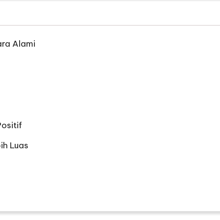
ara Alami
ositif
bih Luas