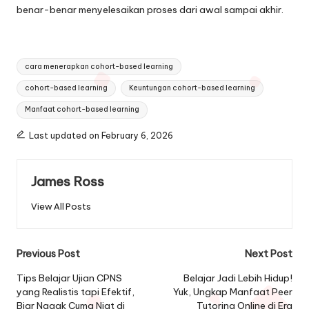
benar-benar menyelesaikan proses dari awal sampai akhir.
Tags:
cara menerapkan cohort-based learning
cohort-based learning
Keuntungan cohort-based learning
Manfaat cohort-based learning
Last updated on February 6, 2026
James Ross
View All Posts
Post
Previous Post
Next Post
navigation
Tips Belajar Ujian CPNS
Belajar Jadi Lebih Hidup!
yang Realistis tapi Efektif,
Yuk, Ungkap Manfaat Peer
Biar Nggak Cuma Niat di
Tutoring Online di Era