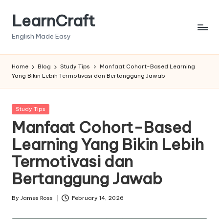
LearnCraft
Skip
to
English Made Easy
content
Home
Blog
Study Tips
Manfaat Cohort-Based Learning
Yang Bikin Lebih Termotivasi dan Bertanggung Jawab
Posted
Study Tips
in
Manfaat Cohort-Based
Learning Yang Bikin Lebih
Termotivasi dan
Bertanggung Jawab
By
James Ross
February 14, 2026
Posted
by