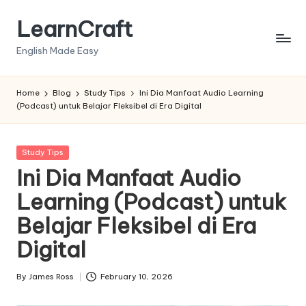
LearnCraft
Skip
to
English Made Easy
content
Home
Blog
Study Tips
Ini Dia Manfaat Audio Learning
(Podcast) untuk Belajar Fleksibel di Era Digital
Posted
Study Tips
in
Ini Dia Manfaat Audio
Learning (Podcast) untuk
Belajar Fleksibel di Era
Digital
By
James Ross
February 10, 2026
Posted
by